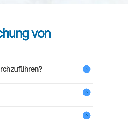
chung von
urchzuführen?